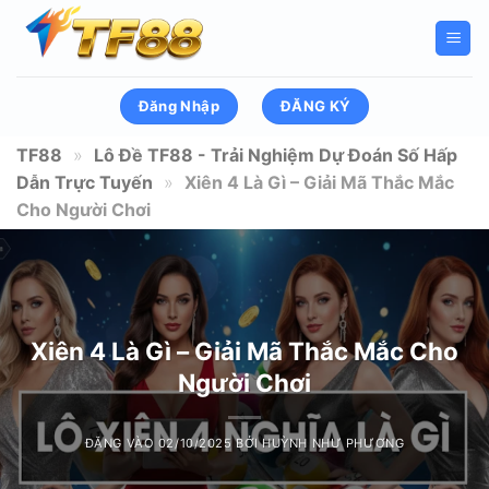
Bỏ
qua
nội
dung
Đăng Nhập
ĐĂNG KÝ
TF88
»
Lô Đề TF88 - Trải Nghiệm Dự Đoán Số Hấp
Dẫn Trực Tuyến
»
Xiên 4 Là Gì – Giải Mã Thắc Mắc
Cho Người Chơi
Xiên 4 Là Gì – Giải Mã Thắc Mắc Cho
Người Chơi
ĐĂNG VÀO
02/10/2025
BỞI
HUỲNH NHƯ PHƯƠNG