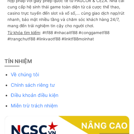
hợp pháp với giấy phép quốc tế từ PAGCOR & CEZA. Nhà cái
cung cấp hệ sinh thái game toàn diện từ cá cược thể thao,
casino trực tuyến đến slot và xổ số,... cùng giao dịch nạp/rút
nhanh, bảo mật nhiều tầng và chăm sóc khách hàng 24/7,
mang đến trải nghiệm tin cậy cho người chơi.
Từ khóa tìm kiếm
: #tf88 #nhacaitf88 #conggametf88
#trangchutf88 #linkvaotf88 #linktf88moinhat
TÍN NHIỆM
Về chúng tôi
Chính sách riêng tư
Điều khoản điều kiện
Miễn trừ trách nhiệm