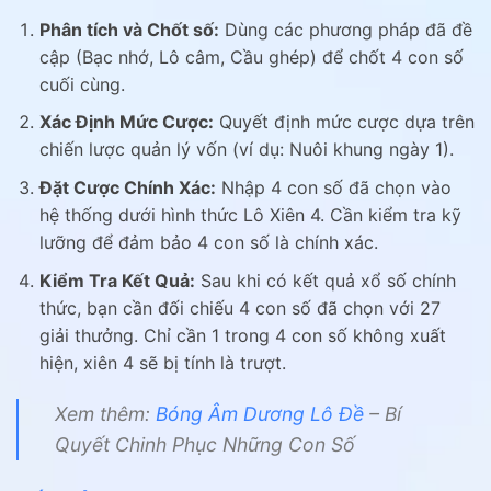
Phân tích và Chốt số:
Dùng các phương pháp đã đề
cập (Bạc nhớ, Lô câm, Cầu ghép) để chốt 4 con số
cuối cùng.
Xác Định Mức Cược:
Quyết định mức cược dựa trên
chiến lược quản lý vốn (ví dụ: Nuôi khung ngày 1).
Đặt Cược Chính Xác:
Nhập 4 con số đã chọn vào
hệ thống dưới hình thức Lô Xiên 4. Cần kiểm tra kỹ
lưỡng để đảm bảo 4 con số là chính xác.
Kiểm Tra Kết Quả:
Sau khi có kết quả xổ số chính
thức, bạn cần đối chiếu 4 con số đã chọn với 27
giải thưởng. Chỉ cần 1 trong 4 con số không xuất
hiện, xiên 4 sẽ bị tính là trượt.
Xem thêm:
Bóng Âm Dương Lô Đề
– Bí
Quyết Chinh Phục Những Con Số