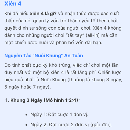
Xiên 4
Khi đã hiểu
xiên 4 là gì?
và nhận thức được xác suất
thấp của nó, quản lý vốn trở thành yếu tố then chốt
quyết định sự sống còn của người chơi. Xiên 4 không
dành cho những người chơi “tất tay” (all-in) mà cần
một chiến lược nuôi và phân bổ vốn dài hạn.
Nguyên Tắc “Nuôi Khung” An Toàn
Do tính chất cực kỳ khó trúng, việc chỉ chơi một lần
duy nhất với một bộ xiên 4 là rất lãng phí. Chiến lược
hiệu quả nhất là Nuôi Khung (thường là khung 3 ngày,
5 ngày hoặc 7 ngày).
Khung 3 Ngày (Mô hình 1:2:4):
Ngày 1: Đặt cược 1 đơn vị.
Ngày 2: Đặt cược 2 đơn vị (gấp đôi).