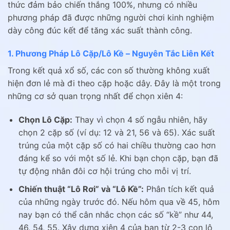
thức đảm bảo chiến thắng 100%, nhưng có nhiều
phương pháp đã được những người chơi kinh nghiệm
dày công đúc kết để tăng xác suất thành công.
1. Phương Pháp Lô Cặp/Lô Kề – Nguyên Tắc Liên Kết
Trong kết quả xổ số, các con số thường không xuất
hiện đơn lẻ mà đi theo cặp hoặc dây. Đây là một trong
những cơ sở quan trọng nhất để chọn xiên 4:
Chọn Lô Cặp:
Thay vì chọn 4 số ngẫu nhiên, hãy
chọn 2 cặp số (ví dụ: 12 và 21, 56 và 65). Xác suất
trúng của một cặp số có hai chiều thường cao hơn
đáng kể so với một số lẻ. Khi bạn chọn cặp, bạn đã
tự động nhân đôi cơ hội trúng cho mỗi vị trí.
Chiến thuật “Lô Rơi” và “Lô Kề”:
Phân tích kết quả
của những ngày trước đó. Nếu hôm qua về 45, hôm
nay bạn có thể cân nhắc chọn các số “kề” như 44,
46, 54, 55. Xây dựng xiên 4 của bạn từ 2-3 con lô