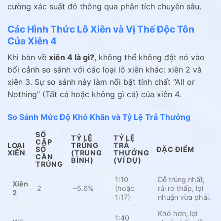
cường xác suất đó thông qua phân tích chuyên sâu.
Các Hình Thức Lô Xiên và Vị Thế Độc Tôn
Của Xiên 4
Khi bàn về
xiên 4 là gì?
, không thể không đặt nó vào
bối cảnh so sánh với các loại lô xiên khác: xiên 2 và
xiên 3. Sự so sánh này làm nổi bật tính chất “All or
Nothing” (Tất cả hoặc không gì cả) của xiên 4.
So Sánh Mức Độ Khó Khăn và Tỷ Lệ Trả Thưởng
SỐ
TỶ LỆ
TỶ LỆ
CẶP
LOẠI
TRÚNG
TRẢ
SỐ
ĐẶC ĐIỂM
XIÊN
(TRUNG
THƯỞNG
CẦN
BÌNH)
(VÍ DỤ)
TRÚNG
1:10
Dễ trúng nhất,
Xiên
2
~5.6%
(hoặc
rủi ro thấp, lợi
2
1:17)
nhuận vừa phải.
Khó hơn, lợi
1:40