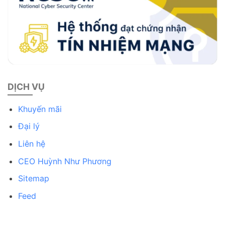
DỊCH VỤ
Khuyến mãi
Đại lý
Liên hệ
CEO Huỳnh Như Phương
Sitemap
Feed