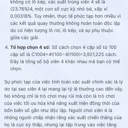
không có lô kép, xác suất trúng xiên 4 sẽ là
(
23.76%
)
4
, một con số cực kỳ nhỏ bé, xấp xỉ
0.00318%
. Tuy nhiên, thực tế phức tạp hơn nhiều vì
các kết quả quay thưởng không hoàn toàn độc lập
do có hiện tượng lô rơi, lô kép, và sự phụ thuộc
giữa các giải.
Tổ hợp chọn 4 số:
Số cách chọn 4 cặp số từ 100
cặp số là
C
100
4
=
4
!
(
100
−
4
)!
100
!
=
3
,
921
,
225
cách.
Đây là tổng số bộ xiên 4 khác nhau mà bạn có thể
chọn.
Sự phức tạp của việc tính toán xác suất chính xác là lý
do tại sao xiên 4 lại mang lại tỷ lệ thưởng cao đến vậy.
Nó không chỉ là trò chơi may rủi mà còn là trò chơi
của việc tối ưu hóa khả năng xuất hiện đồng thời của
bốn biến số gần như độc lập. Người chơi xiên 4 là
những người chấp nhận rằng xác suất chiến thắng của
họ là cực kỳ thấp, nhưng lại tập trung vào việc tăng