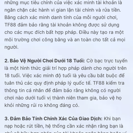
những mục tiêu chính của việc xác minh tài khoản là
ngăn chặn các hành vi gian lận tài chính và rửa tiền.
Bằng cách xác minh danh tính của mỗi người chơi,
TF88 đảm bảo rằng tài khoản không được sử dụng
cho các mục đích bất hợp pháp. Điều này tạo ra một
môi trường chơi công bằng và an toàn cho tất cả mọi
người.
2. Bảo Vệ Người Chơi Dưới 18 Tuổi:
Cờ bạc trực tuyến
là một hình thức giải trí hợp pháp dành cho người trên
18 tuổi. Việc xác minh độ tuổi là yêu cầu bắt buộc để
tuân thủ các quy định pháp lý quốc tế. TF88 kiểm tra
thông tin cá nhân để đảm bảo rằng không có người
chơi nào dưới tuổi vị thành niên tham gia, bảo vệ họ
khỏi những rủi ro không đáng có.
3. Đảm Bảo Tính Chính Xác Của Giao Dịch:
Khi bạn
nạp hoặc rút tiền, hệ thống cần xác nhận rằng bạn là