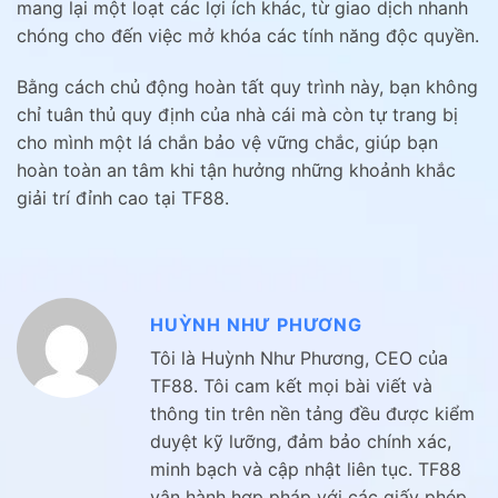
mang lại một loạt các lợi ích khác, từ giao dịch nhanh
chóng cho đến việc mở khóa các tính năng độc quyền.
Bằng cách chủ động hoàn tất quy trình này, bạn không
chỉ tuân thủ quy định của nhà cái mà còn tự trang bị
cho mình một lá chắn bảo vệ vững chắc, giúp bạn
hoàn toàn an tâm khi tận hưởng những khoảnh khắc
giải trí đỉnh cao tại TF88.
HUỲNH NHƯ PHƯƠNG
Tôi là Huỳnh Như Phương, CEO của
TF88. Tôi cam kết mọi bài viết và
thông tin trên nền tảng đều được kiểm
duyệt kỹ lưỡng, đảm bảo chính xác,
minh bạch và cập nhật liên tục. TF88
vận hành hợp pháp với các giấy phép