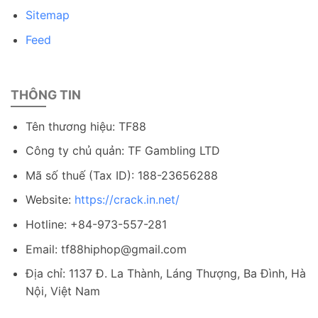
Sitemap
Feed
THÔNG TIN
Tên thương hiệu: TF88
Công ty chủ quản: TF Gambling LTD
Mã số thuế (Tax ID): 188-23656288
Website:
https://crack.in.net/
Hotline: +84-973-557-281
Email:
tf88hiphop@gmail.com
Địa chỉ: 1137 Đ. La Thành, Láng Thượng, Ba Đình, Hà
Nội, Việt Nam