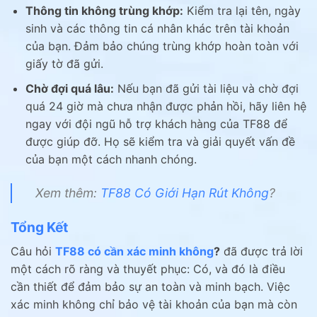
Thông tin không trùng khớp:
Kiểm tra lại tên, ngày
sinh và các thông tin cá nhân khác trên tài khoản
của bạn. Đảm bảo chúng trùng khớp hoàn toàn với
giấy tờ đã gửi.
Chờ đợi quá lâu:
Nếu bạn đã gửi tài liệu và chờ đợi
quá 24 giờ mà chưa nhận được phản hồi, hãy liên hệ
ngay với đội ngũ hỗ trợ khách hàng của TF88 để
được giúp đỡ. Họ sẽ kiểm tra và giải quyết vấn đề
của bạn một cách nhanh chóng.
Xem thêm:
TF88 Có Giới Hạn Rút Không
?
Tổng Kết
Câu hỏi
TF88 có cần xác minh không
?
đã được trả lời
một cách rõ ràng và thuyết phục: Có, và đó là điều
cần thiết để đảm bảo sự an toàn và minh bạch. Việc
xác minh không chỉ bảo vệ tài khoản của bạn mà còn