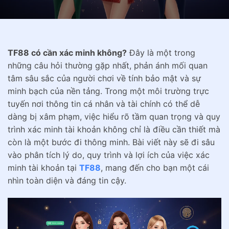
TF88 có cần xác minh không?
Đây là một trong
những câu hỏi thường gặp nhất, phản ánh mối quan
tâm sâu sắc của người chơi về tính bảo mật và sự
minh bạch của nền tảng. Trong một môi trường trực
tuyến nơi thông tin cá nhân và tài chính có thể dễ
dàng bị xâm phạm, việc hiểu rõ tầm quan trọng và quy
trình xác minh tài khoản không chỉ là điều cần thiết mà
còn là một bước đi thông minh. Bài viết này sẽ đi sâu
vào phân tích lý do, quy trình và lợi ích của việc xác
minh tài khoản tại
TF88
, mang đến cho bạn một cái
nhìn toàn diện và đáng tin cậy.