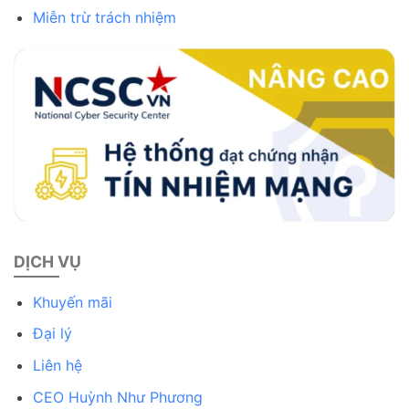
Miễn trừ trách nhiệm
DỊCH VỤ
Khuyến mãi
Đại lý
Liên hệ
CEO Huỳnh Như Phương