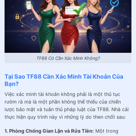
TF88 Có Cần Xác Minh Không?
Tại Sao TF88 Cần Xác Minh Tài Khoản Của
Bạn?
Việc xác minh tài khoản không phải là một thủ tục
rườm rà mà là một phần không thể thiếu của chiến
lược bảo mật và tuân thủ pháp luật của TF88. Nhà cái
thực hiện quy trình này vì những lý do then chốt sau:
1. Phòng Chống Gian Lận và Rửa Tiền:
Một trong