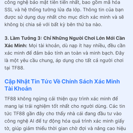
công nghệ bảo mật tiên tiến nhất, bao gồm mã hóa
SSL và hệ thống tường lửa đa lớp. Thông tin của bạn
được sử dụng duy nhất cho mục đích xác minh và sẽ
không bị chia sẻ với bất kỳ bên thứ ba nào.
3. Lầm Tưởng 3: Chỉ Những Người Chơi Lớn Mới Cần
Xác Minh:
Mọi tài khoản, dù nạp ít hay nhiều, đều cần
xác minh để đảm bảo tính an toàn và minh bạch. Đây
là một yêu cầu chung, áp dụng cho tất cả người chơi
tại TF88.
Cập Nhật Tin Tức Về Chính Sách Xác Minh
Tài Khoản
TF88 không ngừng cải thiện quy trình xác minh để
mang lại trải nghiệm tốt nhất cho người dùng. Các tin
tức TF88 gần đây cho thấy nhà cái đang đầu tư vào
công nghệ AI để tự động hóa quá trình xác minh giấy
tờ, giúp giảm thiểu thời gian chờ đợi và nâng cao hiệu