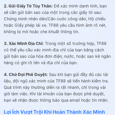
2. Gửi Giấy Tờ Tùy Thân:
Để xác minh danh tính, bạn
sẽ cần gửi bản sao của một trong các giấy tờ sau:
Chứng minh nhân dân/Căn cước công dân, Hộ chiếu
hoặc Giấy phép lái xe. TF88 yêu cầu hình ảnh rõ nét,
không bị mờ hoặc che khuất thông tin.
3. Xác Minh Địa Chỉ:
Trong một số trường hợp, TF88
có thể yêu cầu xác minh địa chỉ của bạn bằng cách
gửi bản sao của hóa đơn điện, nước, hoặc sao kê ngân
hàng có ghi rõ tên và địa chỉ của bạn.
4. Chờ Đợi Phê Duyệt:
Sau khi bạn gửi đầy đủ các tài
liệu, đội ngũ xác minh của TF88 sẽ tiến hành kiểm tra.
Quá trình này thường diễn ra rất nhanh, chỉ trong vài
giờ làm việc. Khi tài khoản của bạn được phê duyệt,
bạn sẽ nhận được thông báo qua email hoặc tin nhắn.
Lợi Ích Vượt Trội Khi Hoàn Thành Xác Minh