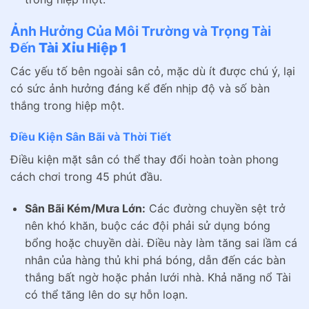
Ảnh Hưởng Của Môi Trường và Trọng Tài
Đến
Tài Xỉu Hiệp 1
Các yếu tố bên ngoài sân cỏ, mặc dù ít được chú ý, lại
có sức ảnh hưởng đáng kể đến nhịp độ và số bàn
thắng trong hiệp một.
Điều Kiện Sân Bãi và Thời Tiết
Điều kiện mặt sân có thể thay đổi hoàn toàn phong
cách chơi trong
45
phút đầu.
Sân Bãi Kém/Mưa Lớn:
Các đường chuyền sệt trở
nên khó khăn, buộc các đội phải sử dụng bóng
bổng hoặc chuyền dài. Điều này làm tăng sai lầm cá
nhân của hàng thủ khi phá bóng, dẫn đến các bàn
thắng bất ngờ hoặc phản lưới nhà. Khả năng nổ Tài
có thể tăng lên do sự hỗn loạn.