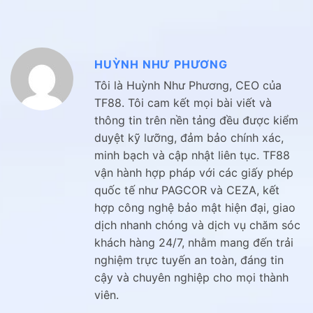
HUỲNH NHƯ PHƯƠNG
Tôi là Huỳnh Như Phương, CEO của
TF88. Tôi cam kết mọi bài viết và
thông tin trên nền tảng đều được kiểm
duyệt kỹ lưỡng, đảm bảo chính xác,
minh bạch và cập nhật liên tục. TF88
vận hành hợp pháp với các giấy phép
quốc tế như PAGCOR và CEZA, kết
hợp công nghệ bảo mật hiện đại, giao
dịch nhanh chóng và dịch vụ chăm sóc
khách hàng 24/7, nhằm mang đến trải
nghiệm trực tuyến an toàn, đáng tin
cậy và chuyên nghiệp cho mọi thành
viên.