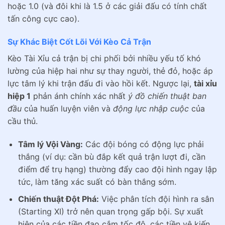
hoặc
1.0
(và đôi khi là
1.5
ở các giải đấu có tính chất
tấn công cực cao).
Sự Khác Biệt Cốt Lõi Với Kèo Cả Trận
Kèo Tài Xỉu cả trận bị chi phối bởi nhiều yếu tố khó
lường của hiệp hai như sự thay người, thẻ đỏ, hoặc áp
lực tâm lý khi trận đấu đi vào hồi kết. Ngược lại,
tài xỉu
hiệp 1
phản ánh chính xác nhất
ý đồ chiến thuật ban
đầu
của huấn luyện viên và
động lực nhập cuộc
của
cầu thủ.
Tâm lý Vội Vàng:
Các đội bóng có động lực phải
thắng (ví dụ: cần bù đắp kết quả trận lượt đi, cần
điểm để trụ hạng) thường đẩy cao đội hình ngay lập
tức, làm tăng xác suất có bàn thắng sớm.
Chiến thuật Đột Phá:
Việc phân tích đội hình ra sân
(Starting XI) trở nên quan trọng gấp bội. Sự xuất
hiện của các tiền đạo cắm tốc độ, các tiền vệ kiến