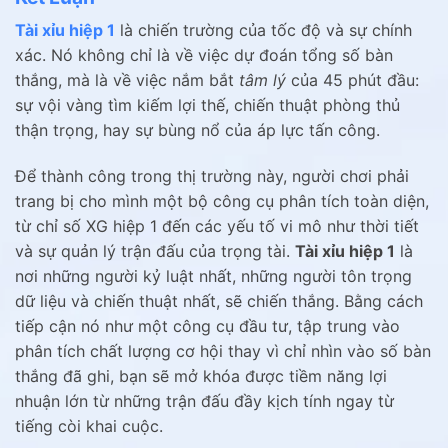
Tài xỉu hiệp 1
là chiến trường của tốc độ và sự chính
xác. Nó không chỉ là về việc dự đoán tổng số bàn
thắng, mà là về việc nắm bắt
tâm lý
của
45
phút đầu:
sự vội vàng tìm kiếm lợi thế, chiến thuật phòng thủ
thận trọng, hay sự bùng nổ của áp lực tấn công.
Để thành công trong thị trường này, người chơi phải
trang bị cho mình một bộ công cụ phân tích toàn diện,
từ chỉ số XG hiệp
1
đến các yếu tố vi mô như thời tiết
và sự quản lý trận đấu của trọng tài.
Tài xỉu hiệp 1
là
nơi những người kỷ luật nhất, những người tôn trọng
dữ liệu và chiến thuật nhất, sẽ chiến thắng. Bằng cách
tiếp cận nó như một công cụ đầu tư, tập trung vào
phân tích chất lượng cơ hội thay vì chỉ nhìn vào số bàn
thắng đã ghi, bạn sẽ mở khóa được tiềm năng lợi
nhuận lớn từ những trận đấu đầy kịch tính ngay từ
tiếng còi khai cuộc.