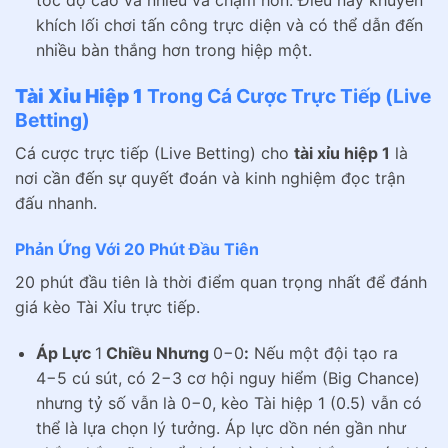
tốc độ cao và nhiều va chạm hơn. Điều này khuyến
khích lối chơi tấn công trực diện và có thể dẫn đến
nhiều bàn thắng hơn trong hiệp một.
Tài Xỉu Hiệp 1
Trong Cá Cược Trực Tiếp (Live
Betting)
Cá cược trực tiếp (Live Betting) cho
tài xỉu hiệp 1
là
nơi cần đến sự quyết đoán và kinh nghiệm đọc trận
đấu nhanh.
Phản Ứng Với
20
Phút Đầu Tiên
20
phút đầu tiên là thời điểm quan trọng nhất để đánh
giá kèo Tài Xỉu trực tiếp.
Áp Lực
1
Chiều Nhưng
0
−
0
:
Nếu một đội tạo ra
4
−
5
cú sút, có
2
−
3
cơ hội nguy hiểm (Big Chance)
nhưng tỷ số vẫn là
0
−
0
, kèo Tài hiệp
1
(
0.5
) vẫn có
thể là lựa chọn lý tưởng. Áp lực dồn nén gần như