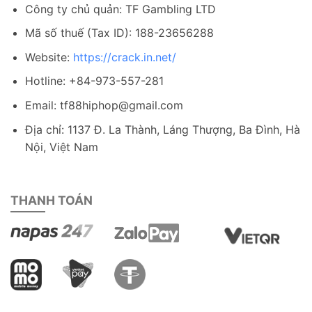
Công ty chủ quản: TF Gambling LTD
Mã số thuế (Tax ID): 188-23656288
Website:
https://crack.in.net/
Hotline: +84-973-557-281
Email:
tf88hiphop@gmail.com
Địa chỉ: 1137 Đ. La Thành, Láng Thượng, Ba Đình, Hà
Nội, Việt Nam
THANH TOÁN