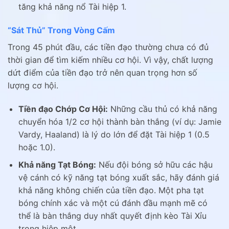
tăng khả năng nổ Tài hiệp
1
.
“Sát Thủ” Trong Vòng Cấm
Trong
45
phút đầu, các tiền đạo thường chưa có đủ
thời gian để tìm kiếm nhiều cơ hội. Vì vậy, chất lượng
dứt điểm của tiền đạo trở nên quan trọng hơn số
lượng cơ hội.
Tiền đạo Chớp Cơ Hội:
Những cầu thủ có khả năng
chuyển hóa
1/2
cơ hội thành bàn thắng (ví dụ: Jamie
Vardy, Haaland) là lý do lớn để đặt Tài hiệp
1
(
0.5
hoặc
1.0
).
Khả năng Tạt Bóng:
Nếu đội bóng sở hữu các hậu
vệ cánh có kỹ năng tạt bóng xuất sắc, hãy đánh giá
khả năng không chiến của tiền đạo. Một pha tạt
bóng chính xác và một cú đánh đầu mạnh mẽ có
thể là bàn thắng duy nhất quyết định kèo Tài Xỉu
trong hiệp một.