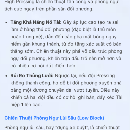
High Pressing là chiến thuật tấn công và phòng ngự
tích cực ngay trên phần sân đối phương.
Tăng Khả Năng Nổ Tài:
Gây áp lực cao tạo ra sai
lầm ở hàng thủ đối phương (đặc biệt là thủ môn
hoặc trung vệ), dẫn đến các pha mất bóng nguy
hiểm gần khung thành, từ đó tăng xác suất có bàn
thắng sớm. Chiến thuật này phá vỡ cấu trúc phòng
ngự đối phương, khiến trận đấu trở nên mở hơn và
có nhiều cơ hội dứt điểm hơn.
Rủi Ro Thủng Lưới:
Ngược lại, nếu đội Pressing
không thành công, họ dễ bị đối phương xuyên phá
bằng một đường chuyền dài vượt tuyến. Điều này
khiến cả hai đội đều có cơ hội ghi bàn, đẩy kèo Tài
hiệp
1
lên cao.
Chiến Thuật Phòng Ngự Lùi Sâu (Low Block)
Phòng ngự lùi sâu, hay “dựng xe buýt”, là chiến thuật