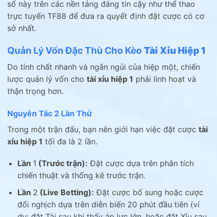
số này trên các nền tảng đáng tin cậy như thể thao
trực tuyến TF88 để đưa ra quyết định đặt cược có cơ
sở nhất.
Quản Lý Vốn Đặc Thù Cho Kèo
Tài Xỉu Hiệp 1
Do tính chất nhanh và ngắn ngủi của hiệp một, chiến
lược quản lý vốn cho
tài xỉu hiệp 1
phải linh hoạt và
thận trọng hơn.
Nguyên Tắc
2
Lần Thử
Trong một trận đấu, bạn nên giới hạn việc đặt cược
tài
xỉu hiệp 1
tối đa là
2
lần.
Lần
1
(Trước trận):
Đặt cược dựa trên phân tích
chiến thuật và thống kê trước trận.
Lần
2
(Live Betting):
Đặt cược bổ sung hoặc cược
đối nghịch dựa trên diễn biến
20
phút đầu tiên (ví
dụ: đặt Tài sau khi thấy áp lực lớn, hoặc đặt Xỉu sau