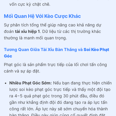
vốn cực kỳ chặt chẽ.
Mối Quan Hệ Với Kèo Cược Khác
Sự phân tích tổng thể giúp nâng cao khả năng dự
đoán
tài xỉu hiệp 1
. Dữ liệu từ các thị trường khác
thường là manh mối quan trọng.
Tương Quan Giữa Tài Xỉu Bàn Thắng và
Soi Kèo Phạt
Góc
Phạt góc là sản phẩm trực tiếp của lối chơi tấn công
cánh và sự áp đặt.
Nhiều Phạt Góc Sớm:
Nếu bạn đang thực hiện chiến
lược
soi kèo phạt góc
trực tiếp và thấy một đội tạo
ra
4
−
5
quả phạt góc trong
30
phút đầu, điều đó
gần như khẳng định đội đó đang tạo ra áp lực tấn
công rất lớn. Áp lực này sẽ sớm chuyển hóa thành
bàn thắng. Điều này giúp củng cố quyết định đặt