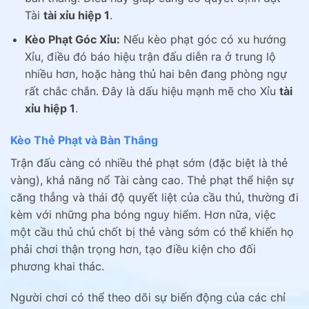
Tài
tài xỉu hiệp 1
.
Kèo Phạt Góc Xỉu:
Nếu kèo phạt góc có xu hướng
Xỉu, điều đó báo hiệu trận đấu diễn ra ở trung lộ
nhiều hơn, hoặc hàng thủ hai bên đang phòng ngự
rất chắc chắn. Đây là dấu hiệu mạnh mẽ cho Xỉu
tài
xỉu hiệp 1
.
Kèo Thẻ Phạt và Bàn Thắng
Trận đấu càng có nhiều thẻ phạt sớm (đặc biệt là thẻ
vàng), khả năng nổ Tài càng cao. Thẻ phạt thể hiện sự
căng thẳng và thái độ quyết liệt của cầu thủ, thường đi
kèm với những pha bóng nguy hiểm. Hơn nữa, việc
một cầu thủ chủ chốt bị thẻ vàng sớm có thể khiến họ
phải chơi thận trọng hơn, tạo điều kiện cho đối
phương khai thác.
Người chơi có thể theo dõi sự biến động của các chỉ