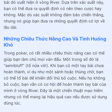
bài đó xuất hiện ở vòng River. Dựa trên xác suất này,
bạn có thể đưa ra quyết định có nên theo cược hay
không. Mặc dù xác suất không đảm bảo chiến thắng,
nhưng nó giúp bạn đưa ra những quyết định có lợi về
lâu dài.
Những Chiêu Thức Nâng Cao Và Tình Huống
Khó
Trong poker, có rất nhiều chiêu thức nâng cao có thể
giúp bạn làm chủ mọi ván đấu. Một trong số đó là
“semibluff” (tố nửa vời). Khi bạn có một tay bài chưa
hoàn thành, ví dụ như một sảnh hoặc thùng chờ, bạn
có thể tố bài để khiến đối thủ bỏ cuộc. Nếu họ không
bỏ cuộc, bạn vẫn có cơ hội để hoàn thành tay bài của
mình ở vòng River. Đây là một chiến thuật mạo hiểm
nhưng có thể mang lại hiệu quả cao nếu được sử dụng
đúng lúc.