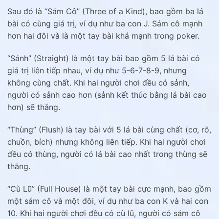
Sau đó là “Sám Cô” (Three of a Kind), bao gồm ba lá
bài có cùng giá trị, ví dụ như ba con J. Sám cô mạnh
hơn hai đôi và là một tay bài khá mạnh trong poker.
“Sảnh” (Straight) là một tay bài bao gồm 5 lá bài có
giá trị liên tiếp nhau, ví dụ như 5-6-7-8-9, nhưng
không cùng chất. Khi hai người chơi đều có sảnh,
người có sảnh cao hơn (sảnh kết thúc bằng lá bài cao
hơn) sẽ thắng.
“Thùng” (Flush) là tay bài với 5 lá bài cùng chất (cơ, rô,
chuồn, bích) nhưng không liên tiếp. Khi hai người chơi
đều có thùng, người có lá bài cao nhất trong thùng sẽ
thắng.
“Cù Lũ” (Full House) là một tay bài cực mạnh, bao gồm
một sám cô và một đôi, ví dụ như ba con K và hai con
10. Khi hai người chơi đều có cù lũ, người có sám cô