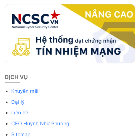
DỊCH VỤ
Khuyến mãi
Đại lý
Liên hệ
CEO Huỳnh Như Phương
Sitemap