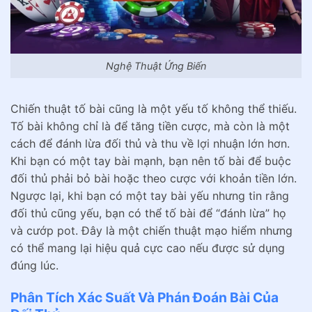
Nghệ Thuật Ứng Biến
Chiến thuật tố bài cũng là một yếu tố không thể thiếu.
Tố bài không chỉ là để tăng tiền cược, mà còn là một
cách để đánh lừa đối thủ và thu về lợi nhuận lớn hơn.
Khi bạn có một tay bài mạnh, bạn nên tố bài để buộc
đối thủ phải bỏ bài hoặc theo cược với khoản tiền lớn.
Ngược lại, khi bạn có một tay bài yếu nhưng tin rằng
đối thủ cũng yếu, bạn có thể tố bài để “đánh lừa” họ
và cướp pot. Đây là một chiến thuật mạo hiểm nhưng
có thể mang lại hiệu quả cực cao nếu được sử dụng
đúng lúc.
Phân Tích Xác Suất Và Phán Đoán Bài Của